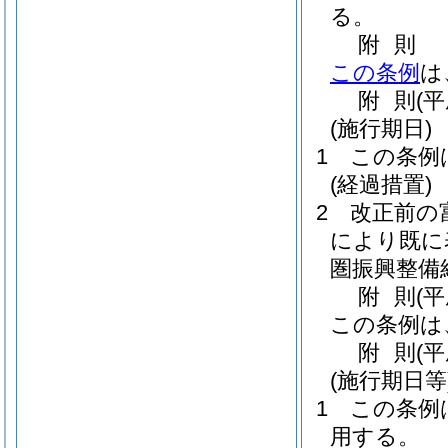
る。
附
則
この条例
は
附
則
(
(施行期日)
1
この条例
(経過措置)
2
改正前の
により既に
圏振興整備
附
則
(平
この条例は
附
則
(
(施行期日等
1
この条例
用する。