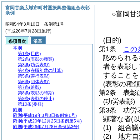
富岡甘楽広域市町村圏振興整備組合表彰
条例
○富岡甘
昭和54年3月10日 条例第1号
(平成26年7月28日施行)
(目的)
条項目次
沿革
第1条
この
本則
第1条
(目的)
認められる
第2条
(表彰の種類)
第3条
(功労表彰)
者を表彰し
第4条
(在職年数の計算)
することを
第5条
(善行表彰)
第6条
(団体表彰)
(表彰の種類
第7条
(追彰)
第2条
表彰
第8条
(表彰の時期)
第9条
(表彰の停止)
(功労表彰)
第10条
(委任)
第3条
功労
附則
附則
(平成19年3月8日条例第1号)
顕著な者
(
附則
(平成20年12月25日条例第5号)
(1)
組合議
附則
(平成26年7月28日条例第3号)
(2)
地方自