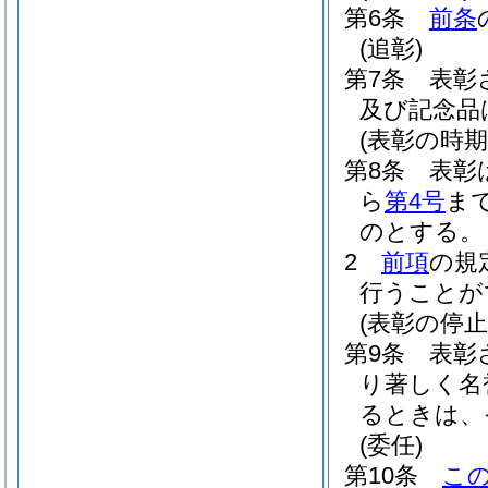
第6条
前条
(追彰)
第7条
表彰
及び記念品
(表彰の時期
第8条
表彰
ら
第4号
ま
のとする。
2
前項
の規
行うことが
(表彰の停止
第9条
表彰
り著しく名
るときは、
(委任)
第10条
こ