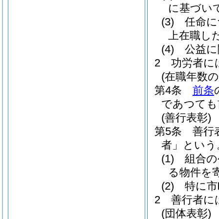
に基づい
(3)
任命に
上在職し
(4)
公益に
2
功労者に
(在職年数の
第4条
前条
であつても
(善行表彰)
第5条
善行
者」という
(1)
組合の
る物件を
(2)
特に市
2
善行者に
(団体表彰)